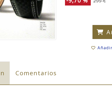
-9,70 %
299 €
A
Añadi
ón
Comentarios