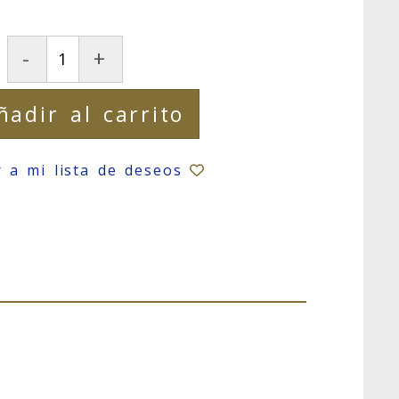
-
+
ñadir al carrito
r a mi lista de deseos