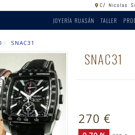
C/ Nicolas 
JOYERÍA RUASÁN
TALLER
PRO
O
SNAC31
SNAC31
270 €