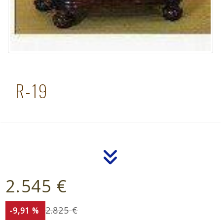
R-19
2.545 €
2.825 €
-9,91 %