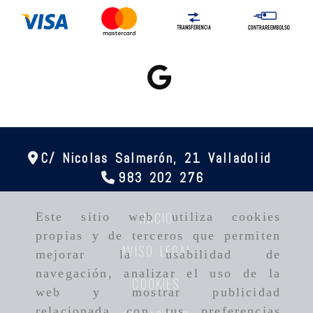
C/ Nicolas Salmerón, 21
Valladolid
983 202 276
INICIO
Este sitio web utiliza cookies
propias y de terceros que permiten
AVISO LEGAL
mejorar la usabilidad de
navegación, analizar el uso de la
COOKIES
web y mostrar publicidad
relacionada con tus preferencias