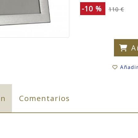
-10 %
110 €
A
Añadi
ón
Comentarios