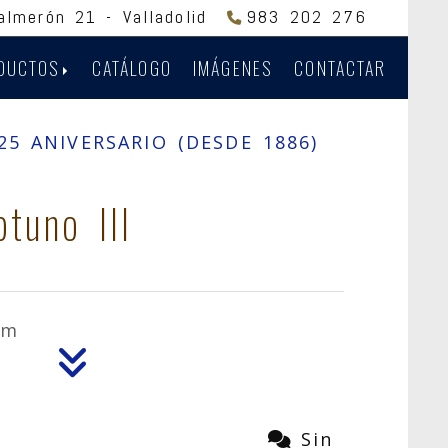
Salmerón 21 -
Valladolid
983 202 276
DUCTOS
CATÁLOGO
IMÁGENES
CONTACTAR
5 ANIVERSARIO (DESDE 1886)
tuno III
cm
Sin