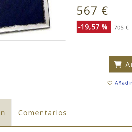
567 €
-19,57 %
705 €
A
Añadi
ón
Comentarios