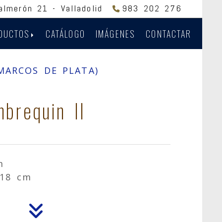
Salmerón 21 -
Valladolid
983 202 276
DUCTOS
CATÁLOGO
IMÁGENES
CONTACTAR
MARCOS DE PLATA)
brequin II
m
 18 cm