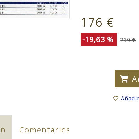
176 €
-19,63 %
219 €
A
Añadi
ón
Comentarios