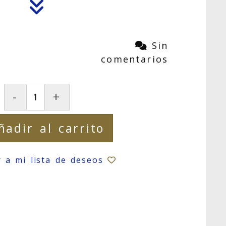
Sin
comentarios
-
+
ñadir al carrito
r a mi lista de deseos