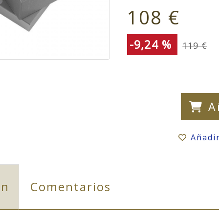
108 €
-9,24 %
119 €
A
Añadi
ón
Comentarios