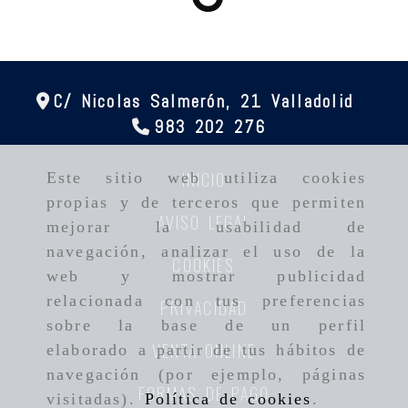
C/ Nicolas Salmerón, 21
Valladolid
983 202 276
INICIO
Este sitio web utiliza cookies
propias y de terceros que permiten
AVISO LEGAL
mejorar la usabilidad de
navegación, analizar el uso de la
COOKIES
web y mostrar publicidad
relacionada con tus preferencias
PRIVACIDAD
sobre la base de un perfil
VENTA ONLINE
elaborado a partir de tus hábitos de
navegación (por ejemplo, páginas
FORMAS DE PAGO
visitadas).
Política de cookies
.