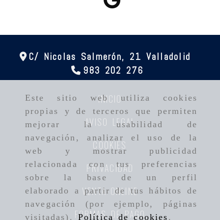
C/ Nicolas Salmerón, 21
Valladolid
983 202 276
INICIO
Este sitio web utiliza cookies
propias y de terceros que permiten
AVISO LEGAL
mejorar la usabilidad de
navegación, analizar el uso de la
COOKIES
web y mostrar publicidad
relacionada con tus preferencias
PRIVACIDAD
sobre la base de un perfil
VENTA ONLINE
elaborado a partir de tus hábitos de
navegación (por ejemplo, páginas
FORMAS DE PAGO
visitadas).
Política de cookies
.