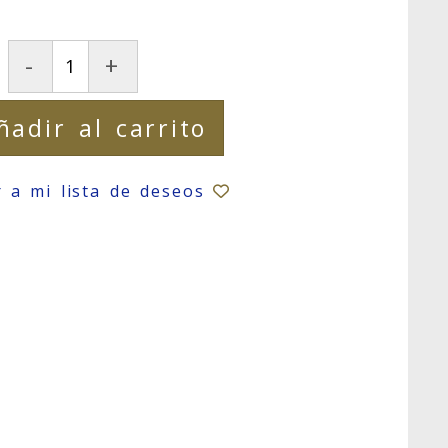
-
+
ñadir al carrito
r a mi lista de deseos