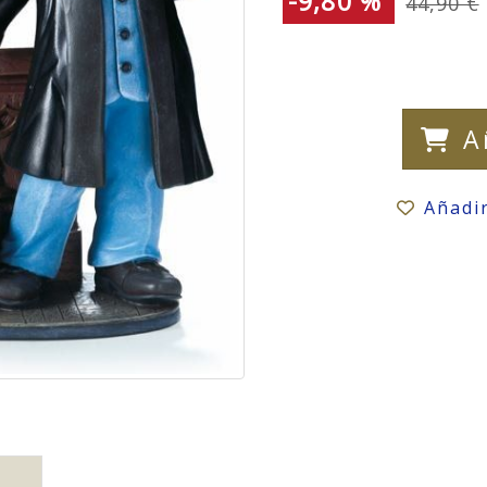
-9,80 %
44,90 €
A
Añadi